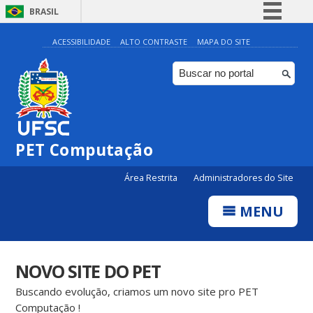
BRASIL
Simplifique!
ACESSIBILIDADE
ALTO CONTRASTE
MAPA DO SITE
Comunica BR
Participe
Acesso à informação
Legislação
PET Computação
Canais
Área Restrita
Administradores do Site
MENU
NOVO SITE DO PET
Buscando evolução, criamos um novo site pro PET
Computação !