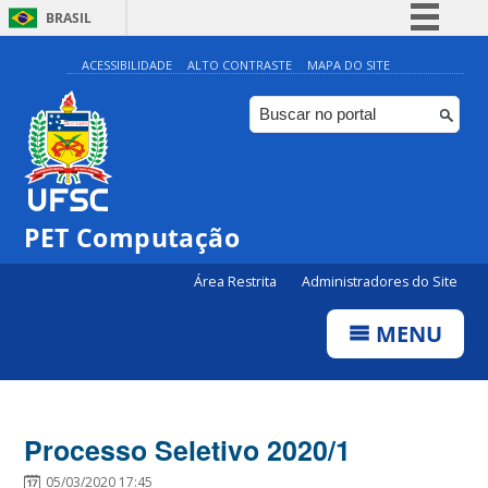
BRASIL
Simplifique!
ACESSIBILIDADE
ALTO CONTRASTE
MAPA DO SITE
Comunica BR
Participe
Acesso à informação
Legislação
PET Computação
Canais
Área Restrita
Administradores do Site
MENU
Processo Seletivo 2020/1
05/03/2020 17:45