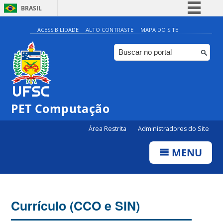
BRASIL
Simplifique!
ACESSIBILIDADE
ALTO CONTRASTE
MAPA DO SITE
Comunica BR
Participe
Acesso à informação
Legislação
PET Computação
Canais
Área Restrita
Administradores do Site
MENU
Currículo (CCO e SIN)