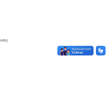
íodo)