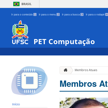
BRASIL
Ir para o conteúdo
1
Ir para o menu
2
Ir para a busca
3
Ir para o rodapé
4
PET Computação
Membros Atuais
Membros At
Início